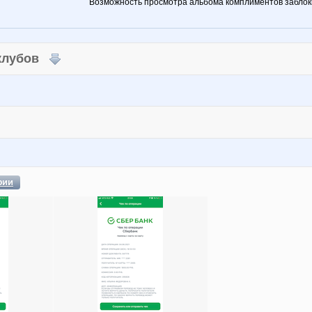
Возможность просмотра альбома комплиментов заблок
 клубов
фии