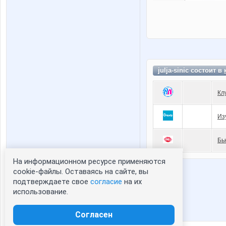
julja-sinic состоит в
Кл
Из
Бь
На информационном ресурсе применяются
Статистика портрета:
cookie-файлы. Оставаясь на сайте, вы
подтверждаете свое
согласие
на их
сейчас просматривают портрет - 0
использование.
зарегистрированные пользователи
посетившие портрет за 7 дней - 0
Согласен