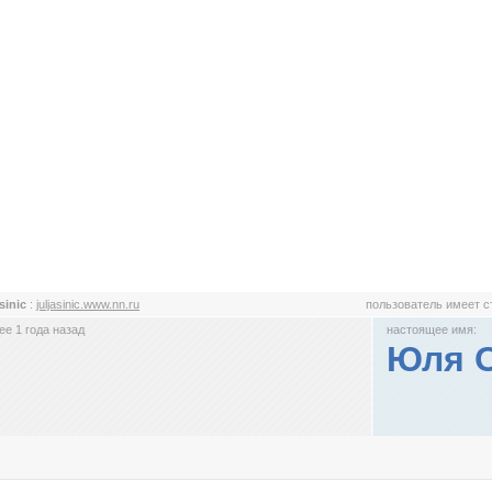
-sinic
:
juljasinic.www.nn.ru
пользователь имеет 
е 1 года назад
настоящее имя:
Юля О