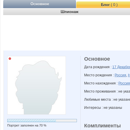
Основное
Блог
( 0 )
Шпионаж
Основное
Дата рождения :
17 Декаб
Место рождения :
Россия
,
Н
Место нахождения :
Россия
Место проживания : не ука
Любимые места : не указа
Интересы : не указаны
Комплименты
Портрет заполнен на 70 %