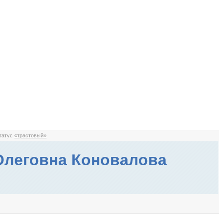
статус
«трастовый»
леговна Коновалова