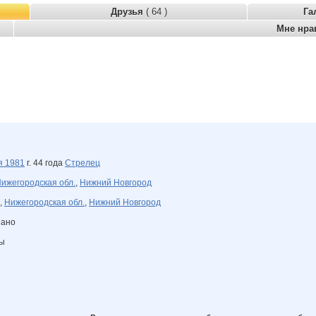
Друзья
( 64 )
Га
Мне нра
ря
1981
г. 44 года
Стрелец
ижегородская обл.
,
Нижний Новгород
,
Нижегородская обл.
,
Нижний Новгород
зано
ны