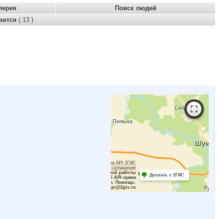
лерея
Поиск людей
вится
( 13 )
Работает на API 2ГИС
Лицензионное соглашение
Для корректной работы
Доехать с 2ГИС
Raster JS API нужен
ключ. Помощь:
api@2gis.ru