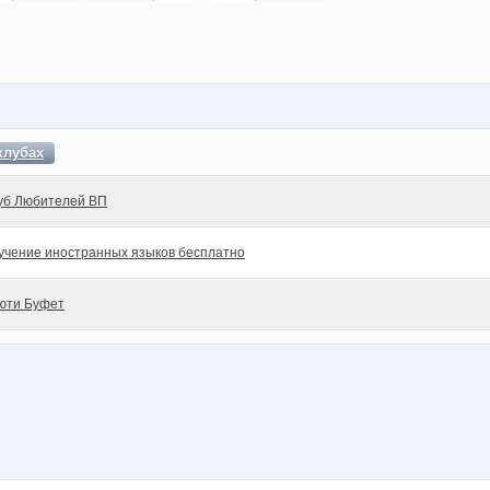
клубах
уб Любителей ВП
учение иностранных языков бесплатно
юти Буфет