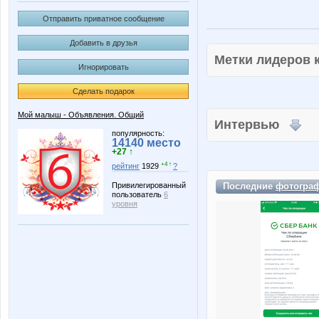
Отправить приватное сообщение
Добавить в друзья
Метки лидеров
Игнорировать
Сделать подарок
Мой малыш - Объявления. Общий
Интервью
популярность:
14140 место
+27 ↑
+4 ↑
рейтинг
1929
?
Последние
фотогра
Привилегированный
пользователь
6
уровня